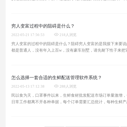
批发行业通过企业组织决策，综合考虑所处环境的影响，糅合正相
下优势，重视环境中消费者的需求，以人为本，积极尝试各类新
穷人变富过程中的阻碍是什么？
2022-05-21 17:56:53
218人浏览
穷人变富的过程中的阻碍是什么？阻碍穷人变富的是我接下来要说
都是普通人，没有年入上百w，没有豪车别墅，请先耐下性子来把
（请打我）或取关我。一、传统教育不知道大家有没有意识到，在
育，学习了十几年的技能，但其实从来都没教过怎么赚钱
怎么选择一套合适的生鲜配送管理软件系统？
2022-05-13 17:12:38
288人浏览
民以食为天，口罩事件以来，生鲜食材批发配送市场订单量激增，
日常工作都离不开各种单据，每个订单需要汇总统计，每种生鲜产
种订货单、采购单、入库单、分拣单、送货单、出库单等，然后按
户，最后完成收款后需要对货款进行核对等，这样的流程很难高