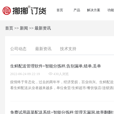
首页
产品
解决方案
功能
更多>>
其他系列
N系列
首页
>>
新闻
>>
最新资讯
生鲜农贸行业
日用百货行业
鞋
生鲜版
分销版
安全的云进销存
适合企业
餐饮连锁行业
建材行业
服
公司动态
最新资讯
技术支持
专业版
让订货更
生鲜配送管理软件+智能分拣秤,告别漏单,错单,丢单
2022-06-24 09:22:19
430人浏览
疫情终于常态化，过去的两年半，经济受损，百业待兴。生鲜配送
看生鲜配送从业者越来越多，单位食堂/生鲜超市/餐饮饭店/连锁酒
单量也是有增无减。与此同时，随着互联网软件技术的发展，业内
搭建生鲜配送软件系统+智能分拣秤，助力生鲜配送商解决眼
免费试用蔬菜配送系统+智能分拣秤:管理无漏洞,效率翻翻!